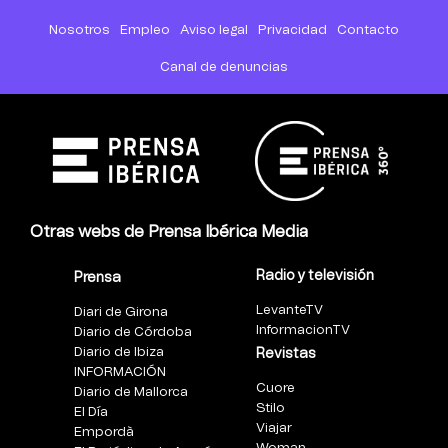
Nosotros
Empleo
Aviso legal
Privacidad
Contacto
Canal de denuncias
Otras webs de Prensa Ibérica Media
Radio y televisión
Prensa
LevanteTV
Diari de Girona
InformacionTV
Diario de Córdoba
Diario de Ibiza
Revistas
INFORMACIÓN
Cuore
Diario de Mallorca
Stilo
El Día
Viajar
Empordà