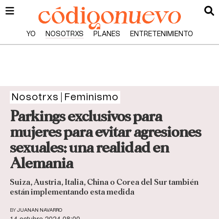
YO
NOSOTRXS
PLANES
ENTRETENIMIENTO
Nosotrxs
Feminismo
Parkings exclusivos para
mujeres para evitar agresiones
sexuales: una realidad en
Alemania
Suiza, Austria, Italia, China o Corea del Sur también
están implementando esta medida
BY
JUANAN NAVARRO
14 octubre 2024 08:00