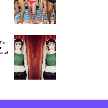
 De
r
arte)