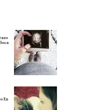
razo
 loca
uo En