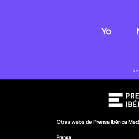
Yo
No
Otras webs de Prensa Ibérica Med
Prensa