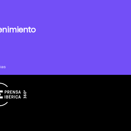
enimiento
ias