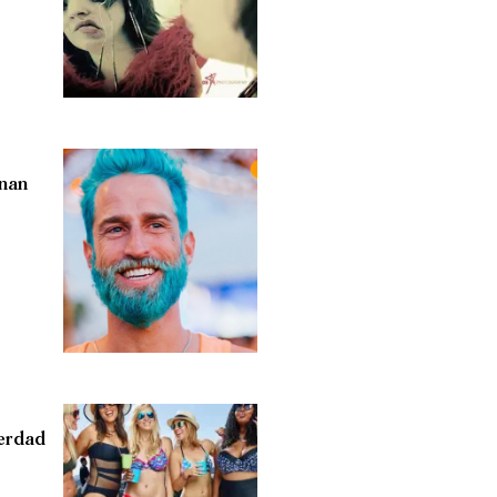
enan
erdad