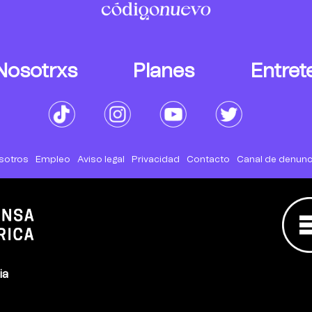
Nosotrxs
Planes
Entret
sotros
Empleo
Aviso legal
Privacidad
Contacto
Canal de denunc
ia