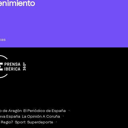
enimiento
ias
co de Aragón
El Periódico de España
eva España
La Opinión A Coruña
Regio7
Sport
Superdeporte