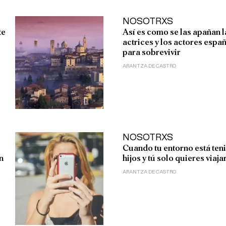
NOSOTRXS
te
Así es como se las apañan l
actrices y los actores espa
para sobrevivir
ARANTZA DE CASTRO
NOSOTRXS
Cuando tu entorno está ten
n
hijos y tú solo quieres viaja
ARANTZA DE CASTRO