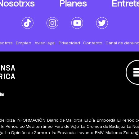
Nosotrxs
Planes
Entret
sotros
Empleo
Aviso legal
Privacidad
Contacto
Canal de denunc
ia
de Ibiza
INFORMACIÓN
Diario de Mallorca
El Día
Empordà
El Periódi
El Periódico Mediterráneo
Faro de Vigo
La Crónica de Badajoz
La Nu
ga
La Opinión de Zamora
La Provincia
Levante-EMV
Mallorca Zeitung