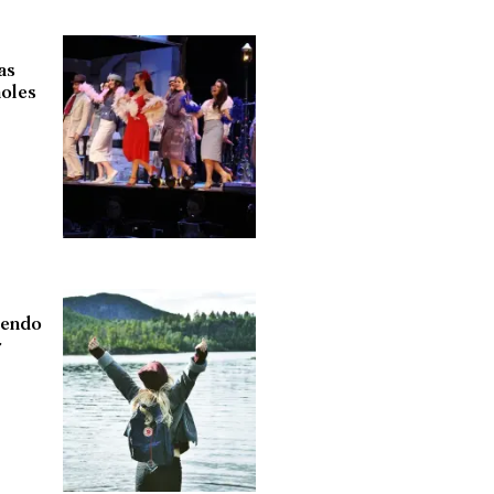
as
ñoles
iendo
r