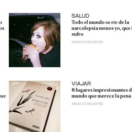
SALUD
o
Todo el mundo se ríe de la
mos
narcolepsia menos yo, que 
sufro
ARANTZA DE CASTRO
VIAJAR
8 lugares impresionantes d
que
mundo que merece la pena 
ARANTZA DE CASTRO