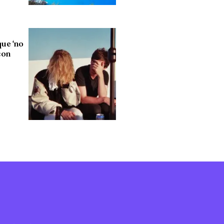
que ‘no
con