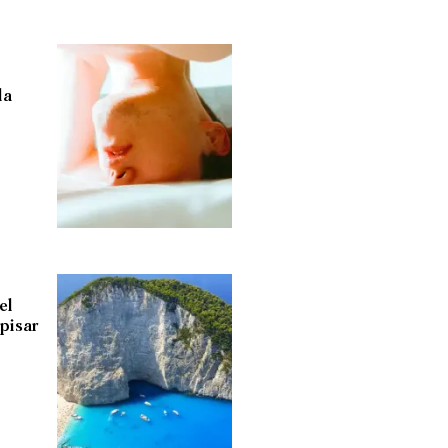
la
el
pisar