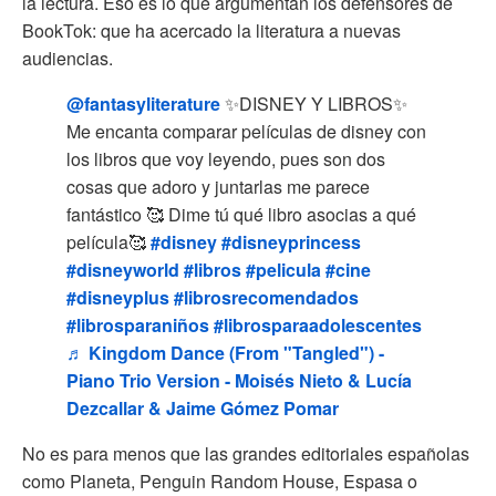
la lectura. Eso es lo que argumentan los defensores de
BookTok: que ha acercado la literatura a nuevas
audiencias.
@fantasyliterature
✨DISNEY Y LIBROS✨
Me encanta comparar películas de disney con
los libros que voy leyendo, pues son dos
cosas que adoro y juntarlas me parece
fantástico 🥰 Dime tú qué libro asocias a qué
película🥰
#disney
#disneyprincess
#disneyworld
#libros
#pelicula
#cine
#disneyplus
#librosrecomendados
#librosparaniños
#librosparaadolescentes
♬ Kingdom Dance (From "Tangled") -
Piano Trio Version - Moisés Nieto & Lucía
Dezcallar & Jaime Gómez Pomar
No es para menos que las grandes editoriales españolas
como Planeta, Penguin Random House, Espasa o