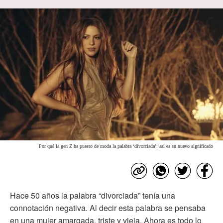
Por qué la gen Z ha puesto de moda la palabra ‘divorciada’: así es su nuevo significado
Hace 50 años la palabra “divorciada” tenía una
connotación negativa. Al decir esta palabra se pensaba
en una mujer amargada, triste y vieja. Ahora es todo lo