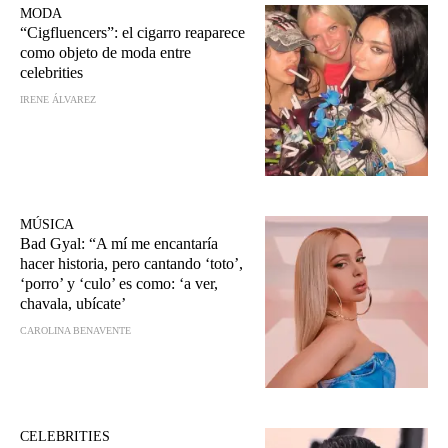
MODA
“Cigfluencers”: el cigarro reaparece
como objeto de moda entre
celebrities
IRENE ÁLVAREZ
MÚSICA
Bad Gyal: “A mí me encantaría
hacer historia, pero cantando ‘toto’,
‘porro’ y ‘culo’ es como: ‘a ver,
chavala, ubícate’
CAROLINA BENAVENTE
CELEBRITIES