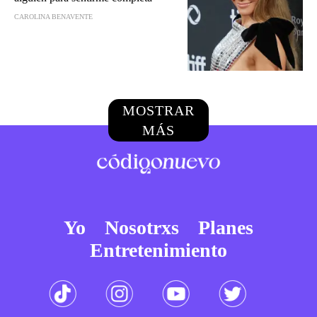
CAROLINA BENAVENTE
MOSTRAR
MÁS
Yo
Nosotrxs
Planes
Entretenimiento