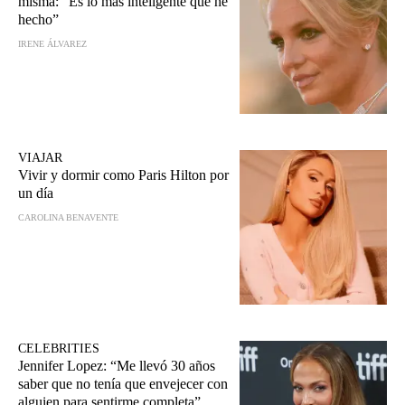
misma: “Es lo más inteligente que he
hecho”
IRENE ÁLVAREZ
VIAJAR
Vivir y dormir como Paris Hilton por
un día
CAROLINA BENAVENTE
CELEBRITIES
Jennifer Lopez: “Me llevó 30 años
saber que no tenía que envejecer con
alguien para sentirme completa”