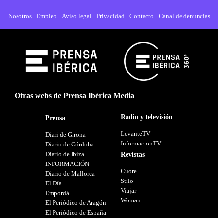
Nosotros
Empleo
Aviso legal
Privacidad
Contacto
Canal de denuncias
Otras webs de Prensa Ibérica Media
Radio y televisión
Prensa
LevanteTV
Diari de Girona
InformacionTV
Diario de Córdoba
Diario de Ibiza
Revistas
INFORMACIÓN
Cuore
Diario de Mallorca
Stilo
El Día
Viajar
Empordà
Woman
El Periódico de Aragón
El Periódico de España