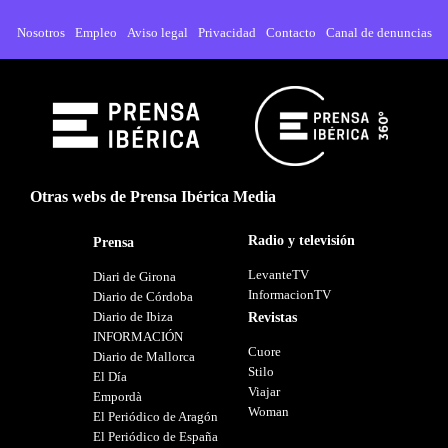
Nosotros
Empleo
Aviso legal
Privacidad
Contacto
Canal de denuncias
Otras webs de Prensa Ibérica Media
Radio y televisión
Prensa
LevanteTV
Diari de Girona
InformacionTV
Diario de Córdoba
Diario de Ibiza
Revistas
INFORMACIÓN
Cuore
Diario de Mallorca
Stilo
El Día
Viajar
Empordà
Woman
El Periódico de Aragón
El Periódico de España