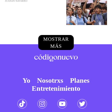
JUANAN NAVARRO
MOSTRAR
MÁS
Yo
Nosotrxs
Planes
Entretenimiento