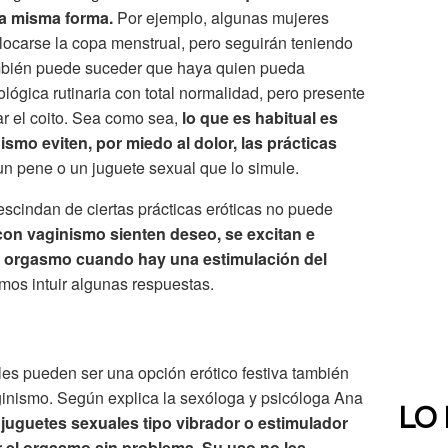
a misma forma.
Por ejemplo, algunas mujeres
locarse la copa menstrual, pero seguirán teniendo
También puede suceder que haya quien pueda
ógica rutinaria con total normalidad, pero presente
car el coito. Sea como sea,
lo que es habitual es
smo eviten, por miedo al dolor, las prácticas
un pene o un juguete sexual que lo simule.
escindan de ciertas prácticas eróticas no puede
on vaginismo sienten deseo, se excitan e
n orgasmo cuando hay una estimulación del
emos intuir algunas respuestas.
les pueden ser una opción erótico festiva también
ginismo. Según explica la sexóloga y psicóloga Ana
LO
juguetes sexuales tipo vibrador o estimulador
zar el orgasmo sin problema. Su uso no les