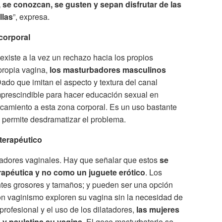
 se conozcan, se gusten y sepan disfrutar de las
llas
”, expresa.
 corporal
iste a la vez un rechazo hacia los propios
 propia vagina,
los masturbadores masculinos
ado que imitan el aspecto y textura del canal
mprescindible para hacer educación sexual en
ercamiento a esta zona corporal. Es un uso bastante
 permite desdramatizar el problema.
 terapéutico
atadores vaginales. Hay que señalar que estos
se
rapéutica y no como un juguete erótico
. Los
entes grosores y tamaños; y pueden ser una opción
on vaginismo exploren su vagina sin la necesidad de
profesional y el uso de los dilatadores,
las mujeres
 y paulatina su vagina
. El goce masturbatorio se