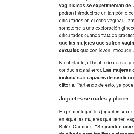
vaginismos se experimentan de l
podrán introducirse un tampón o co
dificultades en el coito vaginal. 
someterse a una exploración ginecol
dificultades cuando trata de practi
que las mujeres que sufren vagini
sexuales
que conlleven introducir 
No obstante, el hecho de que se pr
conducirnos al error.
Las mujeres c
incluso son capaces de sentir u
clítoris
. Partiendo de esto, ya pod
Juguetes sexuales y placer
En primer lugar, los juguetes sexua
en aquellas mujeres que tienen va
Belén Carmona:
“Se pueden usar 
de clítoris para facilitar o alcan