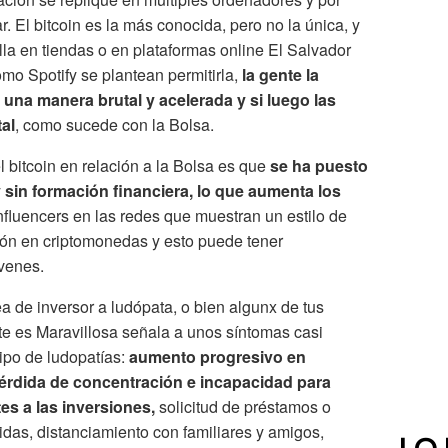
r. El bitcoin es la más conocida, pero no la única, y
lla en tiendas o en plataformas online El Salvador
omo Spotify se plantean permitirla,
la gente la
una manera brutal y acelerada y si luego las
al
, como sucede con la Bolsa.
l bitcoin en relación a la Bolsa es que
se ha puesto
sin formación financiera, lo que aumenta los
influencers en las redes que muestran un estilo de
ión en criptomonedas y esto puede tener
jóvenes.
ea de inversor a ludópata, o bien algunx de tus
te es Maravillosa señala a unos síntomas casi
tipo de ludopatías:
aumento progresivo en
érdida de concentración e incapacidad para
es a las inversiones,
solicitud de préstamos o
idas, distanciamiento con familiares y amigos,