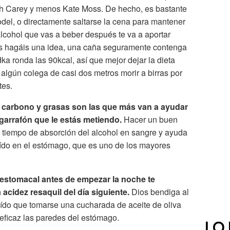
h Carey y menos Kate Moss. De hecho, es bastante
del, o directamente saltarse la cena para mantener
 alcohol que vas a beber después te va a aportar
s hagáis una idea, una caña seguramente contenga
a ronda las 90kcal, así que mejor dejar la dieta
a algún colega de casi dos metros morir a birras por
tes.
e carbono y grasas son las que más van a ayudar
 garrafón que le estás metiendo.
Hacer un buen
l tiempo de absorción del alcohol en sangre y ayuda
hído en el estómago, que es uno de los mayores
 estomacal antes de empezar la noche te
 acidez resaquil del día siguiente.
Dios bendiga al
do que tomarse una cucharada de aceite de oliva
eficaz las paredes del estómago.
LO