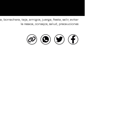
, borrachera, taja, amigos, juerga, fiesta, salir, evitar
la resaca, consejos, salud, precauciones