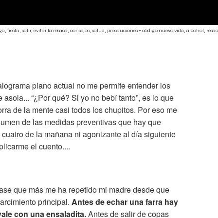
, fiesta, salir, evitar la resaca, consejos, salud, precauciones + código nuevo vida, alcohol, resaca
falograma plano actual no me permite entender los
 asola... “¿Por qué? Si yo no bebí tanto”, es lo que
orra de la mente casi todos los chupitos. Por eso me
sumen de las medidas preventivas que hay que
 cuatro de la mañana ni agonizante al día siguiente
licarme el cuento....
frase que más me ha repetido mi madre desde que
arcimiento principal.
Antes de echar una farra hay
vale con una ensaladita.
Antes de salir de copas