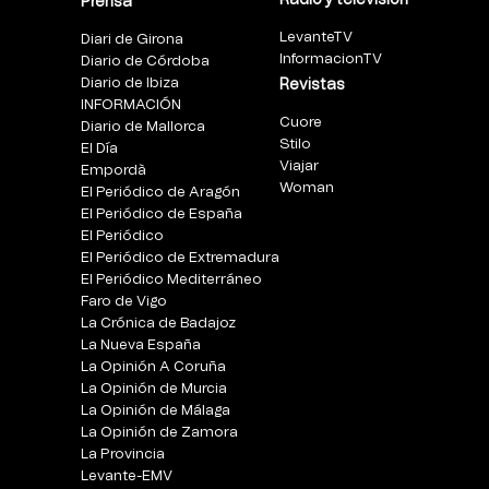
Radio y televisión
Prensa
LevanteTV
Diari de Girona
InformacionTV
Diario de Córdoba
Diario de Ibiza
Revistas
INFORMACIÓN
Cuore
Diario de Mallorca
Stilo
El Día
Viajar
Empordà
Woman
El Periódico de Aragón
El Periódico de España
El Periódico
El Periódico de Extremadura
El Periódico Mediterráneo
Faro de Vigo
La Crónica de Badajoz
La Nueva España
La Opinión A Coruña
La Opinión de Murcia
La Opinión de Málaga
La Opinión de Zamora
La Provincia
Levante-EMV