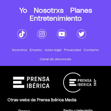
Yo
Nosotrxs
Planes
Entretenimiento
Nosotros
Empleo
Aviso legal
Privacidad
Contacto
Canal de denuncias
Otras webs de Prensa Ibérica Media