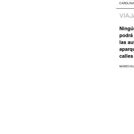
CAROLIN
VIAJ
Ningú
podrá 
las a
aparq
calles
MARIO H