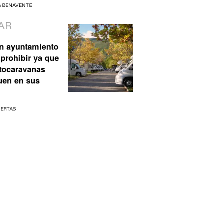
A BENAVENTE
AR
n ayuntamiento
prohibir ya que
utocaravanas
uen en sus
UERTAS