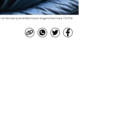
an el tiempo que tardamos en engancharnos a TikTok