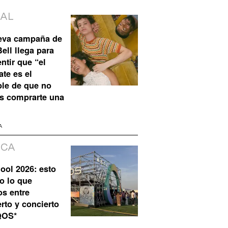
IAL
eva campaña de
ell llega para
ntir que “el
te es el
ble de que no
s comprarte una
A
ICA
ool 2026: esto
o lo que
os entre
rto y concierto
QOS*