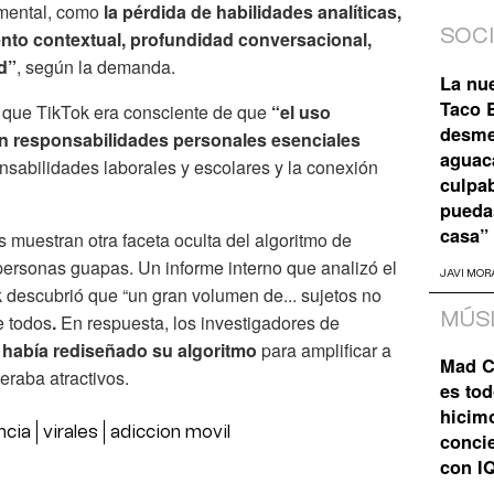
 mental, como
la pérdida de habilidades analíticas,
SOC
to contextual, profundidad conversacional,
d”
, según la demanda.
La nu
Taco B
que TikTok era consciente de que
“el uso
desme
on responsabilidades personales esenciales
aguaca
onsabilidades laborales y escolares y la conexión
culpa
pueda
casa”
 muestran otra faceta oculta del algoritmo de
s personas guapas. Un informe interno que analizó el
JAVI MOR
k descubrió que “un gran volumen de... sujetos no
MÚS
e todos
.
En respuesta, los investigadores de
 había rediseñado su algoritmo
para amplificar a
Mad C
eraba atractivos.
es tod
hicim
ncia
virales
adiccion movil
concie
con I