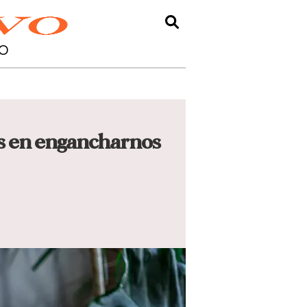
O
s en engancharnos