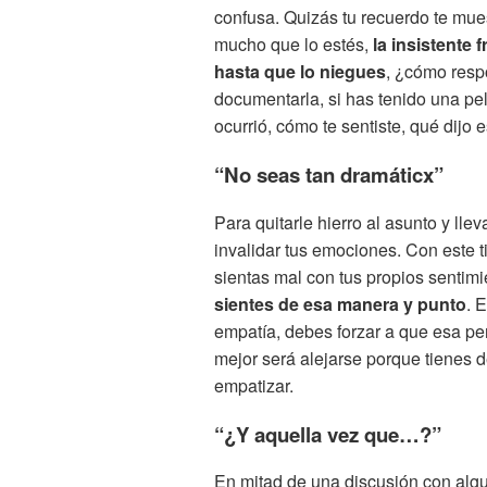
confusa. Quizás tu recuerdo te mues
mucho que lo estés,
la insistente
hasta que lo niegues
, ¿cómo resp
documentarla, si has tenido una pe
ocurrió, cómo te sentiste, qué dijo 
“No seas tan dramáticx”
Para quitarle hierro al asunto y lle
invalidar tus emociones. Con este 
sientas mal con tus propios sentim
sientes de esa manera y punto
. 
empatía, debes forzar a que esa per
mejor será alejarse porque tienes 
empatizar.
“¿Y aquella vez que…?”
En mitad de una discusión con algu