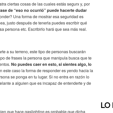
tra ciertas cosas de las cuales estás segurx y, por
 frase de “eso no ocurrió” puede hacerte dudar
onder? Una forma de mostrar esa seguridad es
lea, justo después de tenerla puedes escribir qué
esa persona etc. Escribirlo hará que sea más real.
varte a su terreno, este tipo de personas buscarán
tipo de frases la persona que manipula busca que te
ientos.
No puedes caer en esto, si sientes algo, lo
En este caso la forma de responder es yendo hacia la
sona se ponga en tu lugar. Si no entra en razón lo
delante a alguien que es incapaz de entenderte y de
LO
ien que hace gaslighting es probable que dicha