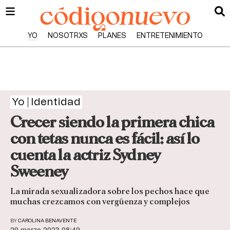
YO
NOSOTRXS
PLANES
ENTRETENIMIENTO
Yo
Identidad
Crecer siendo la primera chica
con tetas nunca es fácil: así lo
cuenta la actriz Sydney
Sweeney
La mirada sexualizadora sobre los pechos hace que
muchas crezcamos con vergüenza y complejos
BY
CAROLINA BENAVENTE
29 marzo 2023 08:49