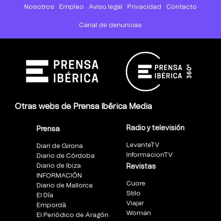
Nosotros
Empleo
Aviso legal
Privacidad
Contacto
Canal de denuncias
Otras webs de Prensa Ibérica Media
Radio y televisión
Prensa
LevanteTV
Diari de Girona
InformacionTV
Diario de Córdoba
Diario de Ibiza
Revistas
INFORMACIÓN
Cuore
Diario de Mallorca
Stilo
El Día
Viajar
Empordà
Woman
El Periódico de Aragón