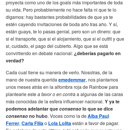
proyecta como uno de los goals más importantes de toda
su vida. Pero probablemente no hace falta ni que te lo
digamos: hay bastantes probabilidades de que ya te
estén cayendo invitaciones de boda año tras año. Y sí,
están guays, te lo pasas genial, pero son un dinero: que
si el transporte, que si el alojamiento, que si el outfit y que
si, cuidado, el pago del cubierto. Algo que se está
convirtiendo en debate nacional:
¿deberías pagarlo en
verdad?
Cada cual tiene su manera de verlo. Nosotras, de la
mano de nuestra querida
emedemmar
, nos plantamos
unos meses atrás en la alfombra roja de Rainbow para
plantearle este
a favor o en contra
a algunas de las caras
más conocidas de la esfera influencer nacional.
Y ya te
podemos adelantar que
consenso
lo que se dice
consenso
no hubo
. Voces como la de
Alba Paul
Ferrer
,
Carla Flila
o
Lola Lolita
están a favor de pagar.