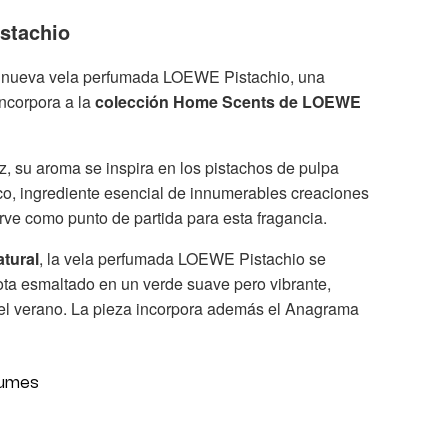
stachio
la nueva vela perfumada LOEWE Pistachio, una
incorpora a la
colección Home Scents de LOEWE
ez, su aroma se inspira en los pistachos de pulpa
tico, ingrediente esencial de innumerables creaciones
irve como punto de partida para esta fragancia.
tural
, la vela perfumada LOEWE Pistachio se
cota esmaltado en un verde suave pero vibrante,
el verano. La pieza incorpora además el Anagrama
fumes