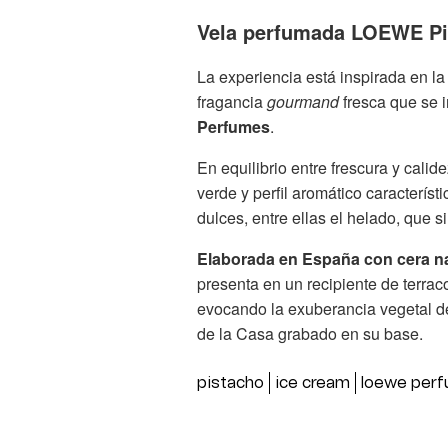
Vela perfumada LOEWE Pi
La experiencia está inspirada en 
fragancia
gourmand
fresca que se 
Perfumes
.
En equilibrio entre frescura y calid
verde y perfil aromático caracterís
dulces, entre ellas el helado, que s
Elaborada en España con cera na
presenta en un recipiente de terra
evocando la exuberancia vegetal d
de la Casa grabado en su base.
pistacho
ice cream
loewe per