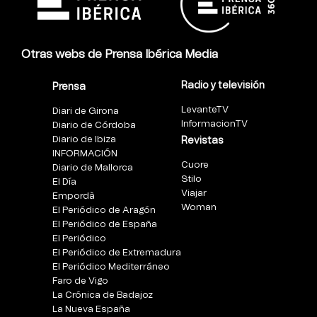
Otras webs de Prensa Ibérica Media
Radio y televisión
Prensa
LevanteTV
Diari de Girona
InformacionTV
Diario de Córdoba
Diario de Ibiza
Revistas
INFORMACIÓN
Cuore
Diario de Mallorca
Stilo
El Día
Viajar
Empordà
Woman
El Periódico de Aragón
El Periódico de España
El Periódico
El Periódico de Extremadura
El Periódico Mediterráneo
Faro de Vigo
La Crónica de Badajoz
La Nueva España