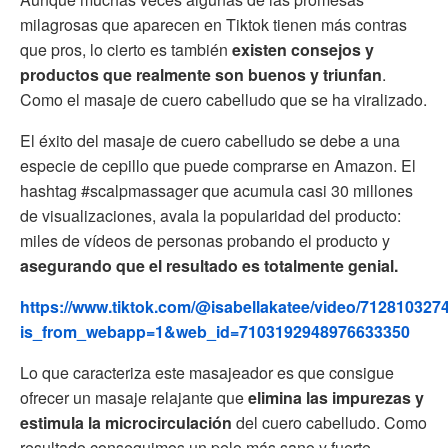
milagrosas que aparecen en Tiktok tienen más contras
que pros, lo cierto es también
existen consejos y
productos que realmente son buenos y triunfan
.
Como el masaje de cuero cabelludo que se ha viralizado.
El éxito del masaje de cuero cabelludo se debe a una
especie de cepillo que puede comprarse en Amazon. El
hashtag #scalpmassager que acumula casi 30 millones
de visualizaciones, avala la popularidad del producto:
miles de vídeos de personas probando el producto y
asegurando que el resultado es totalmente genial.
https://www.tiktok.com/@isabellakatee/video/71281032
is_from_webapp=1&web_id=7103192948976633350
Lo que caracteriza este masajeador es que consigue
ofrecer un masaje relajante que
elimina las impurezas y
estimula la microcirculación
del cuero cabelludo. Como
resultado conseguimos un pelo más sano y fuerte.