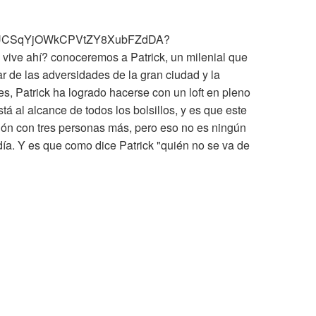
el/UCSqYjOWkCPVtZY8XubFZdDA?
vive ahí? conoceremos a Patrick, un milenial que
r de las adversidades de la gran ciudad y la
es, Patrick ha logrado hacerse con un loft en pleno
tá al alcance de todos los bolsillos, y es que este
ión con tres personas más, pero eso no es ningún
ía. Y es que como dice Patrick "quién no se va de