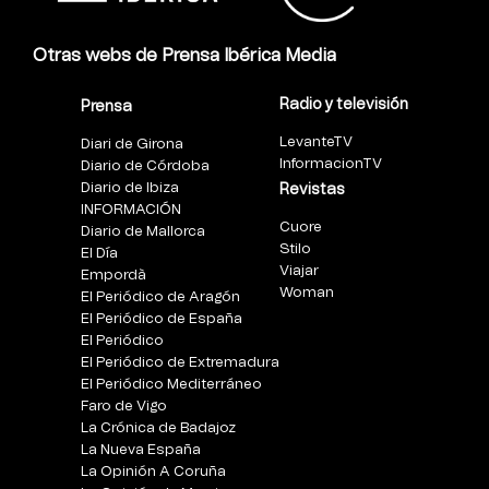
Otras webs de Prensa Ibérica Media
Radio y televisión
Prensa
LevanteTV
Diari de Girona
InformacionTV
Diario de Córdoba
Diario de Ibiza
Revistas
INFORMACIÓN
Cuore
Diario de Mallorca
Stilo
El Día
Viajar
Empordà
Woman
El Periódico de Aragón
El Periódico de España
El Periódico
El Periódico de Extremadura
El Periódico Mediterráneo
Faro de Vigo
La Crónica de Badajoz
La Nueva España
La Opinión A Coruña