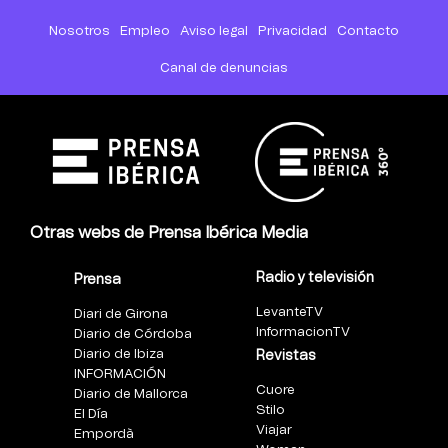
Nosotros
Empleo
Aviso legal
Privacidad
Contacto
Canal de denuncias
Otras webs de Prensa Ibérica Media
Radio y televisión
Prensa
LevanteTV
Diari de Girona
InformacionTV
Diario de Córdoba
Diario de Ibiza
Revistas
INFORMACIÓN
Cuore
Diario de Mallorca
Stilo
El Día
Viajar
Empordà