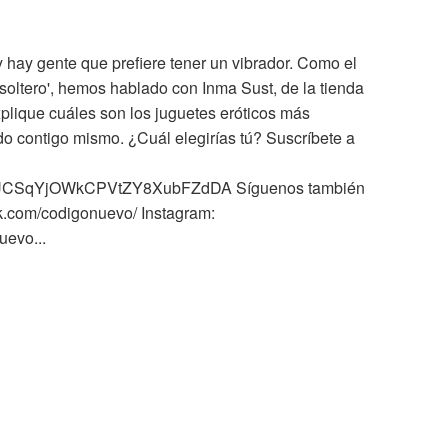
 hay gente que prefiere tener un vibrador. Como el
l soltero', hemos hablado con Inma Sust, de la tienda
xplique cuáles son los juguetes eróticos más
ado contigo mismo. ¿Cuál elegirías tú? Suscríbete a
el/UCSqYjOWkCPVtZY8XubFZdDA Síguenos también
k.com/codigonuevo/ Instagram:
uevo...