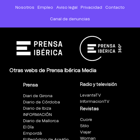
Nosotros
Empleo
Aviso legal
Privacidad
Contacto
Canal de denuncias
Otras webs de Prensa Ibérica Media
Radio y televisión
Prensa
LevanteTV
Diari de Girona
InformacionTV
Diario de Córdoba
Diario de Ibiza
Revistas
INFORMACIÓN
Cuore
Diario de Mallorca
Stilo
El Día
Viajar
Empordà
Woman
El Periódico de Aragón