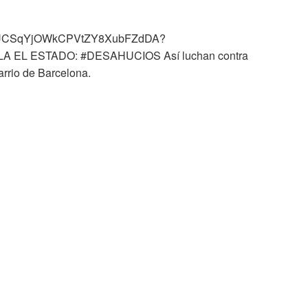
el/UCSqYjOWkCPVtZY8XubFZdDA?
LA EL ESTADO: #DESAHUCIOS Así luchan contra
arrio de Barcelona.