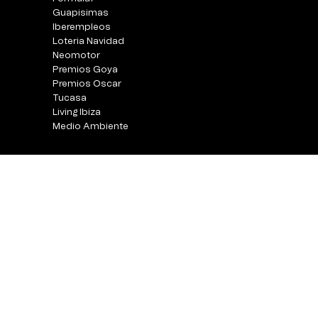
Guapisimas
Iberempleos
Loteria Navidad
Neomotor
Premios Goya
Premios Oscar
Tucasa
Living Ibiza
Medio Ambiente