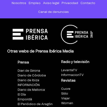
Nosotros
Empleo
Aviso legal
Privacidad
Contacto
Canal de denuncias
Otras webs de Prensa Ibérica Media
Radio y televisión
Prensa
LevanteTV
Diari de Girona
InformacionTV
Diario de Córdoba
Diario de Ibiza
Revistas
INFORMACIÓN
Cuore
Diario de Mallorca
Stilo
El Día
Viajar
Empordà
Woman
El Periódico de Aragón