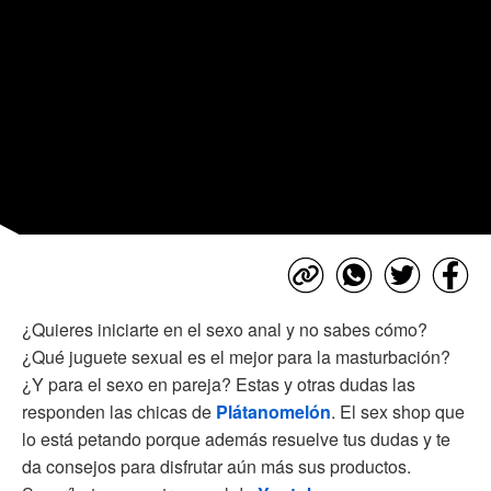
¿Quieres iniciarte en el sexo anal y no sabes cómo?
¿Qué juguete sexual es el mejor para la masturbación?
¿Y para el sexo en pareja? Estas y otras dudas las
responden las chicas de
Plátanomelón
. El sex shop que
lo está petando porque además resuelve tus dudas y te
da consejos para disfrutar aún más sus productos.