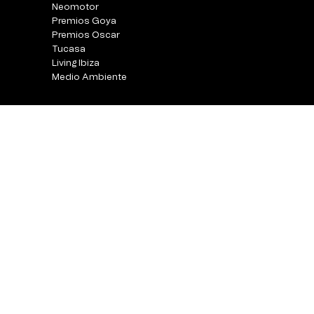
Neomotor
Premios Goya
Premios Oscar
Tucasa
Living Ibiza
Medio Ambiente