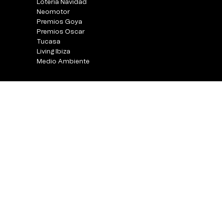
Loteria Navidad
Neomotor
Premios Goya
Premios Oscar
Tucasa
Living Ibiza
Medio Ambiente