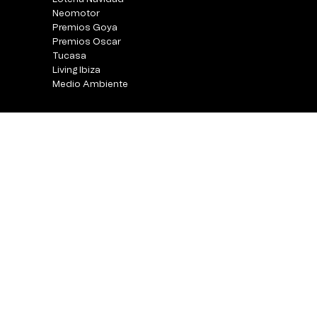
Neomotor
Premios Goya
Premios Oscar
Tucasa
Living Ibiza
Medio Ambiente