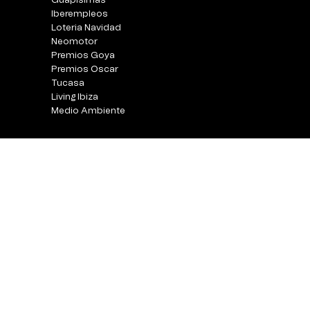
Guapisimas
Iberempleos
Loteria Navidad
Neomotor
Premios Goya
Premios Oscar
Tucasa
Living Ibiza
Medio Ambiente