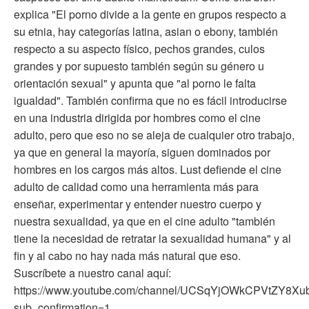
explica "El porno divide a la gente en grupos respecto a
su etnia, hay categorías latina, asian o ebony, también
respecto a su aspecto físico, pechos grandes, culos
grandes y por supuesto también según su género u
orientación sexual" y apunta que "al porno le falta
igualdad". También confirma que no es fácil introducirse
en una industria dirigida por hombres como el cine
adulto, pero que eso no se aleja de cualquier otro trabajo,
ya que en general la mayoría, siguen dominados por
hombres en los cargos más altos. Lust defiende el cine
adulto de calidad como una herramienta más para
enseñar, experimentar y entender nuestro cuerpo y
nuestra sexualidad, ya que en el cine adulto "también
tiene la necesidad de retratar la sexualidad humana" y al
fin y al cabo no hay nada más natural que eso.
Suscríbete a nuestro canal aquí:
https://www.youtube.com/channel/UCSqYjOWkCPVtZY8X
sub_confirmation=1