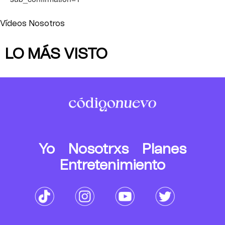
Vídeos Nosotros
LO MÁS VISTO
Yo
Nosotrxs
Planes
Entretenimiento