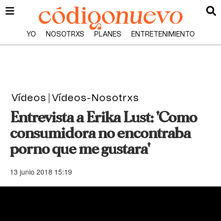
YO
NOSOTRXS
PLANES
ENTRETENIMIENTO
Vídeos
Vídeos-Nosotrxs
Entrevista a Erika Lust: 'Como
consumidora no encontraba
porno que me gustara'
13 junio 2018 15:19