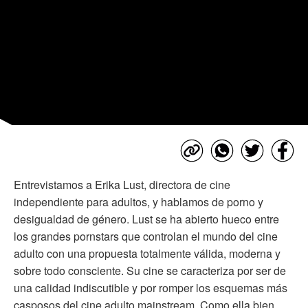
Entrevistamos a Erika Lust, directora de cine
independiente para adultos, y hablamos de porno y
desigualdad de género. Lust se ha abierto hueco entre
los grandes pornstars que controlan el mundo del cine
adulto con una propuesta totalmente válida, moderna y
sobre todo consciente. Su cine se caracteriza por ser de
una calidad indiscutible y por romper los esquemas más
casposos del cine adulto mainstream. Como ella bien