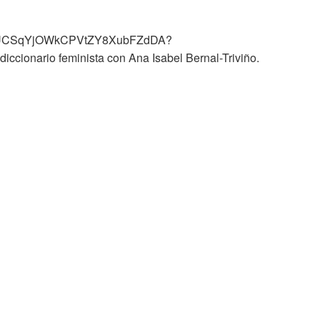
el/UCSqYjOWkCPVtZY8XubFZdDA?
ccionario feminista con Ana Isabel Bernal-Triviño.