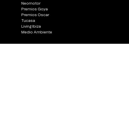
Neomotor
Premios Goya
Premios Oscar
Tucasa
Living Ibiza
Medio Ambiente