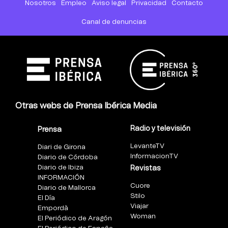
Nosotros
Empleo
Aviso legal
Privacidad
Contacto
Canal de denuncias
Otras webs de Prensa Ibérica Media
Radio y televisión
Prensa
LevanteTV
Diari de Girona
InformacionTV
Diario de Córdoba
Diario de Ibiza
Revistas
INFORMACIÓN
Cuore
Diario de Mallorca
Stilo
El Día
Viajar
Empordà
Woman
El Periódico de Aragón