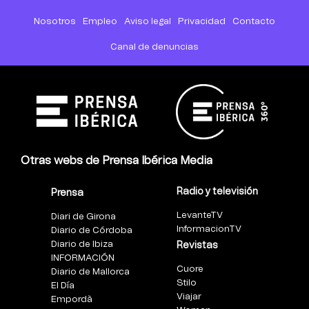
Nosotros
Empleo
Aviso legal
Privacidad
Contacto
Canal de denuncias
Otras webs de Prensa Ibérica Media
Radio y televisión
Prensa
LevanteTV
Diari de Girona
InformacionTV
Diario de Córdoba
Diario de Ibiza
Revistas
INFORMACIÓN
Cuore
Diario de Mallorca
Stilo
El Día
Viajar
Empordà