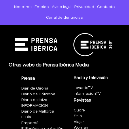
Nosotros
Empleo
Aviso legal
Privacidad
Contacto
Canal de denuncias
Otras webs de Prensa Ibérica Media
Radio y televisión
Prensa
LevanteTV
Diari de Girona
InformacionTV
Diario de Córdoba
Diario de Ibiza
Revistas
INFORMACIÓN
Cuore
Diario de Mallorca
Stilo
El Día
Viajar
Empordà
Woman
El Periódico de Aragón