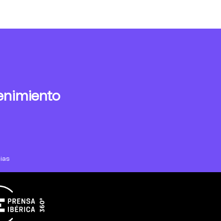
enimiento
ias