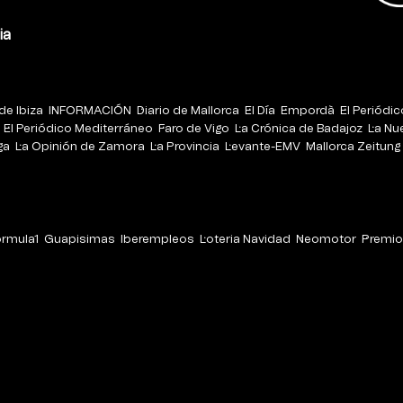
ia
de Ibiza
INFORMACIÓN
Diario de Mallorca
El Día
Empordà
El Periódi
El Periódico Mediterráneo
Faro de Vigo
La Crónica de Badajoz
La Nu
ga
La Opinión de Zamora
La Provincia
Levante-EMV
Mallorca Zeitung
órmula1
Guapisimas
Iberempleos
Loteria Navidad
Neomotor
Premio