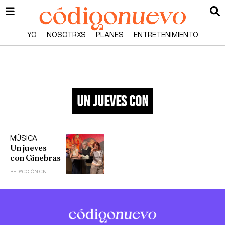
YO
NOSOTRXS
PLANES
ENTRETENIMIENTO
un jueves con
MÚSICA
Un jueves
con Ginebras
REDACCIÓN CN