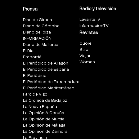
Radio y televisión
Prensa
LevanteTV
Diari de Girona
InformacionTV
Diario de Córdoba
Diario de Ibiza
Revistas
INFORMACIÓN
Cuore
Diario de Mallorca
Stilo
El Día
Viajar
Empordà
Woman
El Periódico de Aragón
El Periódico de España
El Periódico
El Periódico de Extremadura
El Periódico Mediterráneo
Faro de Vigo
La Crónica de Badajoz
La Nueva España
La Opinión A Coruña
La Opinión de Murcia
La Opinión de Málaga
La Opinión de Zamora
La Provincia