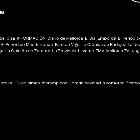
ia
de Ibiza
INFORMACIÓN
Diario de Mallorca
El Día
Empordà
El Periódi
El Periódico Mediterráneo
Faro de Vigo
La Crónica de Badajoz
La Nu
ga
La Opinión de Zamora
La Provincia
Levante-EMV
Mallorca Zeitung
órmula1
Guapisimas
Iberempleos
Loteria Navidad
Neomotor
Premio