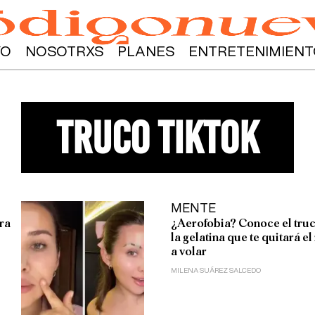
YO
NOSOTRXS
PLANES
ENTRETENIMIENT
truco tiktok
MENTE
ara
¿Aerofobia? Conoce el tru
la gelatina que te quitará e
a volar
MILENA SUÁREZ SALCEDO