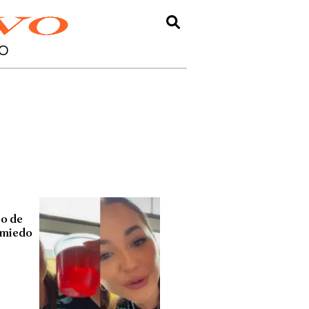
O
co de
l miedo