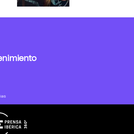
enimiento
ias