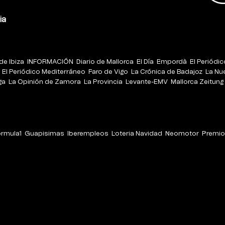
ia
de Ibiza
INFORMACIÓN
Diario de Mallorca
El Día
Empordà
El Periódi
El Periódico Mediterráneo
Faro de Vigo
La Crónica de Badajoz
La Nu
ga
La Opinión de Zamora
La Provincia
Levante-EMV
Mallorca Zeitung
órmula1
Guapisimas
Iberempleos
Loteria Navidad
Neomotor
Premio