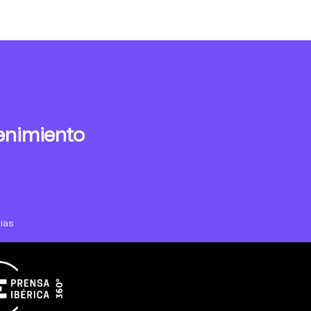
enimiento
ias