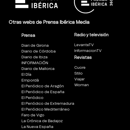
Otras webs de Prensa Ibérica Media
Radio y televisión
Prensa
LevanteTV
Diari de Girona
InformacionTV
Diario de Córdoba
Diario de Ibiza
Revistas
INFORMACIÓN
Cuore
Diario de Mallorca
Stilo
El Día
Viajar
Empordà
Woman
El Periódico de Aragón
El Periódico de España
El Periódico
El Periódico de Extremadura
El Periódico Mediterráneo
Faro de Vigo
La Crónica de Badajoz
La Nueva España