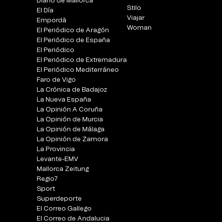
Diario de Mallorca
Stilo
El Día
Viajar
Empordà
Woman
El Periódico de Aragón
El Periódico de España
El Periódico
El Periódico de Extremadura
El Periódico Mediterráneo
Faro de Vigo
La Crónica de Badajoz
La Nueva España
La Opinión A Coruña
La Opinión de Murcia
La Opinión de Málaga
La Opinión de Zamora
La Provincia
Levante-EMV
Mallorca Zeitung
Regio7
Sport
Superdeporte
El Correo Gallego
El Correo de Andalucia