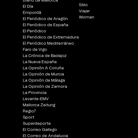
Diario de Mallorca
Stilo
El Día
Viajar
Empordà
Woman
El Periódico de Aragón
El Periódico de España
El Periódico
El Periódico de Extremadura
El Periódico Mediterráneo
Faro de Vigo
La Crónica de Badajoz
La Nueva España
La Opinión A Coruña
La Opinión de Murcia
La Opinión de Málaga
La Opinión de Zamora
La Provincia
Levante-EMV
Mallorca Zeitung
Regio7
Sport
Superdeporte
El Correo Gallego
El Correo de Andalucia