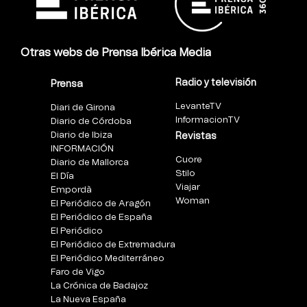
Otras webs de Prensa Ibérica Media
Radio y televisión
Prensa
LevanteTV
Diari de Girona
InformacionTV
Diario de Córdoba
Diario de Ibiza
Revistas
INFORMACIÓN
Cuore
Diario de Mallorca
Stilo
El Día
Viajar
Empordà
Woman
El Periódico de Aragón
El Periódico de España
El Periódico
El Periódico de Extremadura
El Periódico Mediterráneo
Faro de Vigo
La Crónica de Badajoz
La Nueva España