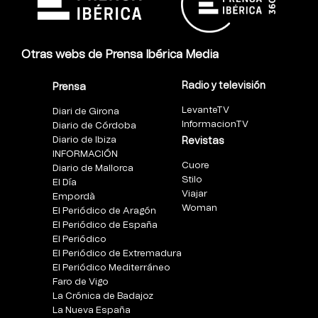
Otras webs de Prensa Ibérica Media
Radio y televisión
Prensa
LevanteTV
Diari de Girona
InformacionTV
Diario de Córdoba
Diario de Ibiza
Revistas
INFORMACIÓN
Cuore
Diario de Mallorca
Stilo
El Día
Viajar
Empordà
Woman
El Periódico de Aragón
El Periódico de España
El Periódico
El Periódico de Extremadura
El Periódico Mediterráneo
Faro de Vigo
La Crónica de Badajoz
La Nueva España