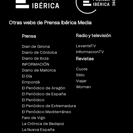
Otras webs de Prensa Ibérica Media
Radio y televisión
Prensa
LevanteTV
Diari de Girona
InformacionTV
Diario de Córdoba
Diario de Ibiza
Revistas
INFORMACIÓN
Cuore
Diario de Mallorca
Stilo
El Día
Viajar
Empordà
Woman
El Periódico de Aragón
El Periódico de España
El Periódico
El Periódico de Extremadura
El Periódico Mediterráneo
Faro de Vigo
La Crónica de Badajoz
La Nueva España