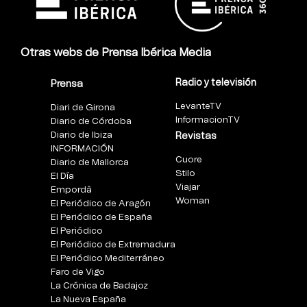
Otras webs de Prensa Ibérica Media
Radio y televisión
Prensa
LevanteTV
Diari de Girona
InformacionTV
Diario de Córdoba
Diario de Ibiza
Revistas
INFORMACIÓN
Cuore
Diario de Mallorca
Stilo
El Día
Viajar
Empordà
Woman
El Periódico de Aragón
El Periódico de España
El Periódico
El Periódico de Extremadura
El Periódico Mediterráneo
Faro de Vigo
La Crónica de Badajoz
La Nueva España