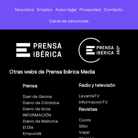
Nosotros
Empleo
Aviso legal
Privacidad
Contacto
Canal de denuncias
Otras webs de Prensa Ibérica Media
Radio y televisión
Prensa
LevanteTV
Diari de Girona
InformacionTV
Diario de Córdoba
Diario de Ibiza
Revistas
INFORMACIÓN
Cuore
Diario de Mallorca
Stilo
El Día
Viajar
Empordà